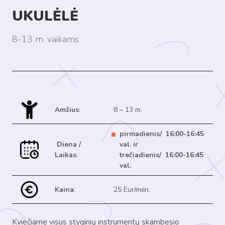
UKULĖLĖ
8-13 m. vaikams
Amžius
:
8 – 13 m.
pirmadienis/
16:00-16:45
Diena /
val. ir
Laikas
:
trečiadienis/
16:00-16:45
val.
Kaina
:
25 Eur/mėn.
Kviečiame visus styginių instrumentų skambesio