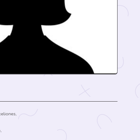
keliones,
,