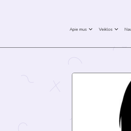
Apie mus
Veiklos
Nau
Ė